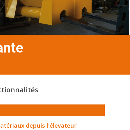
ante
ctionnalités
tériaux depuis l'élevateur