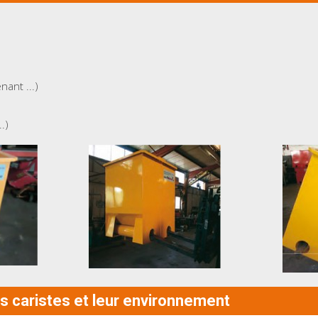
nant ...)
.)
s caristes et leur environnement