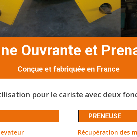
ne Ouvrante et Pren
Conçue et fabriquée en France
utilisation pour le cariste avec deux fon
PRENEUSE
levateur
Récupération des ma